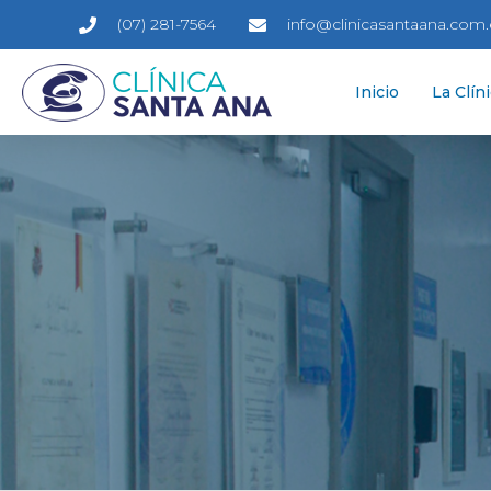
(07) 281-7564
info@clinicasantaana.com
Inicio
La Clín